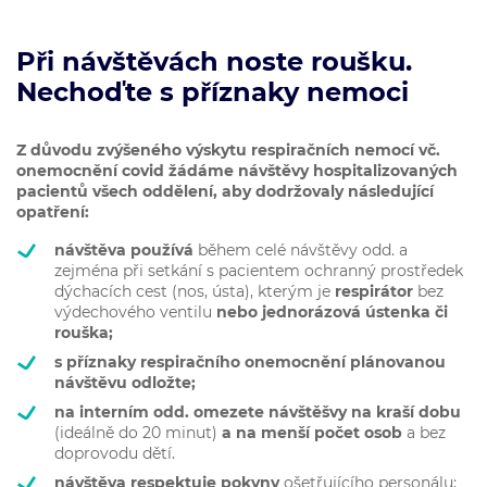
Při návštěvách noste roušku.
Nechoďte s příznaky nemoci
Z důvodu zvýšeného výskytu respiračních nemocí vč.
onemocnění covid
žádáme návštěvy hospitalizovaných
pacientů všech oddělení, aby dodržovaly následující
opatření:
návštěva používá
během celé návštěvy odd. a
zejména při setkání s pacientem ochranný prostředek
dýchacích cest (nos, ústa), kterým je
respirátor
bez
výdechového ventilu
nebo jednorázová ústenka či
rouška;
s
příznaky respiračního onemocnění plánovanou
návštěvu odložte;
na interním odd. omezete návštěšvy na kraší dobu
(ideálně do 20 minut)
a na menší počet osob
a bez
doprovodu dětí.
návštěva respektuje pokyny
ošetřujícího personálu;