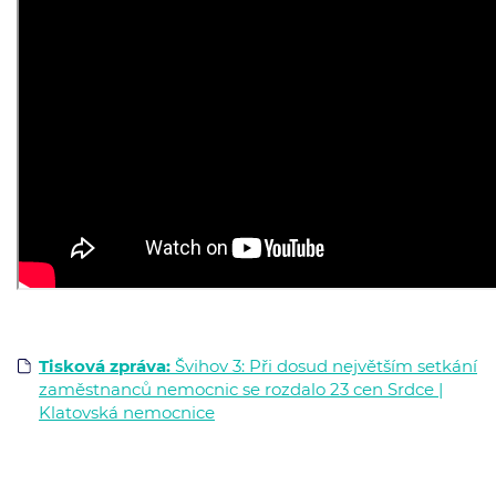
Tisková zpráva:
Švihov 3: Při dosud největším setkání
zaměstnanců nemocnic se rozdalo 23 cen Srdce |
Klatovská nemocnice