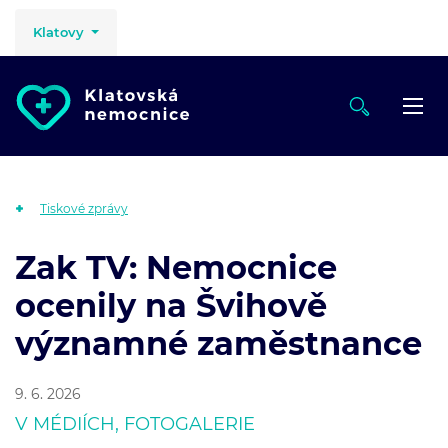
Klatovy
Tiskové zprávy
Zak TV: Nemocnice
ocenily na Švihově
významné zaměstnance
9. 6. 2026
V MÉDIÍCH, FOTOGALERIE