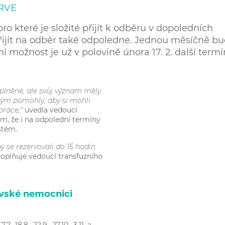
RVE
ro které je složité přijít k odběru v dopoledních
řijít na odběr také odpoledne. Jednou měsíčně b
ní možnost je už v polovině února 17. 2. další term
eplněné, ale svůj význam měly.
terým pomohly, aby si mohli
práce,“
uvedla vedoucí
ím, že i na odpolední termíny
stém.
 se rezervovali do 15 hodin.
oplňuje vedoucí transfuzního
ovské nemocnici
 7.7., 18.8., 22.9., 27.10., 3.11. a