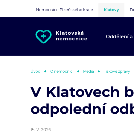
Nemocnice Plzeňského kraje
Klatovy
D
Oddělení a
Úvod
O nemocnici
Média
Tiskové zprávy
V Klatovech b
odpolední od
15. 2. 2026