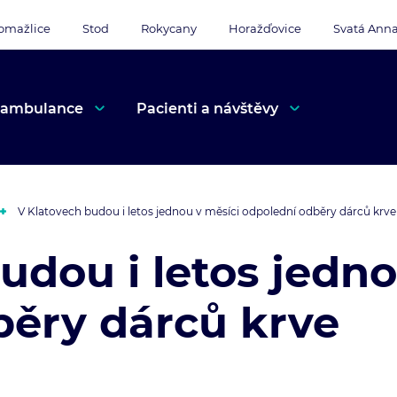
omažlice
Stod
Rokycany
Horažďovice
Svatá Ann
 ambulance
Pacienti a návštěvy
V Klatovech budou i letos jednou v měsíci odpolední odběry dárců krve
udou i letos jedno
běry dárců krve