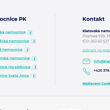
ocnice PK
Kontakt
Klatovská nemoc
ská nemocnice
Plzeňská 929, 3
ická nemocnice
IČO: 263 60 52
á nemocnice
zobrazit na ma
nská nemocnice
info@kla
ice Horažďovice
+420 376 
ice Svatá Anna
Nastavení Cook