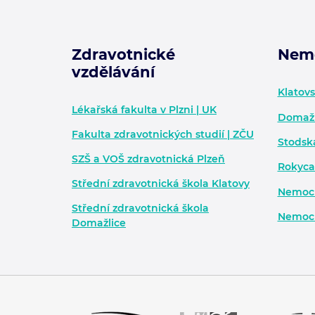
Zdravotnické
Nem
vzdělávání
Zápatí - další informace
Klatov
Lékařská fakulta v Plzni | UK
Domažl
Fakulta zdravotnických studií | ZČU
Stodsk
SZŠ a VOŠ zdravotnická Plzeň
Rokyca
Střední zdravotnická škola Klatovy
Nemocn
Střední zdravotnická škola
Nemocn
Domažlice