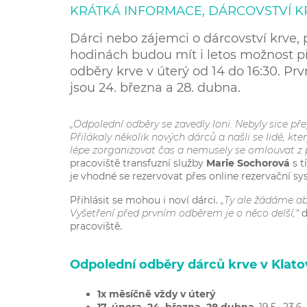
KRÁTKÁ INFORMACE, DÁRCOVSTVÍ K
Dárci nebo zájemci o dárcovství krve, p
hodinách budou mít i letos možnost p
odběry krve v úterý od 14 do 16:30. Prv
jsou 24. března a 28. dubna.
„Odpolední odběry se zavedly loni. Nebyly sice př
Přilákaly několik nových dárců a našli se lidé, k
lépe zorganizovat čas a nemusely se omlouvat z 
pracoviště transfuzní služby
Marie Sochorová
s t
je vhodné se rezervovat přes online rezervační sy
Přihlásit se mohou i noví dárci.
„Ty ale žádáme aby
Vyšetření před prvním odběrem je o něco delší,“
d
pracoviště.
Odpolední odběry dárců krve v Klat
1x měsíčně vždy v úterý
17. února,
24. března,
28.dubna
, 19.5., 23.6.,