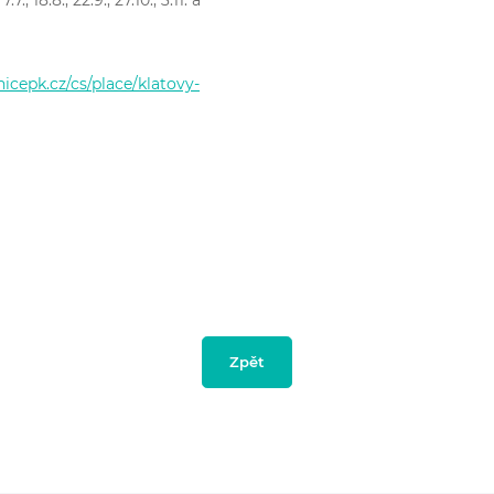
icepk.cz/cs/place/klatovy-
Zpět