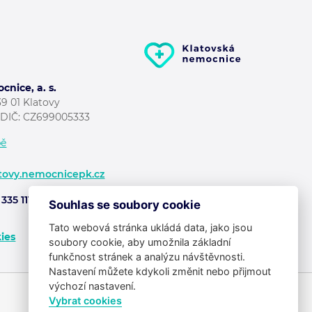
nice, a. s.
39 01 Klatovy
7 DIČ: CZ699005333
pě
tovy.nemocnicepk.cz
335 111
Souhlas se soubory cookie
Tato webová stránka ukládá data, jako jsou
ies
soubory cookie, aby umožnila základní
funkčnost stránek a analýzu návštěvnosti.
Potřebujete poradit?
Zeptejte
Nastavení můžete kdykoli změnit nebo přijmout
se našeho asistenta
Chettyho
.
výchozí nastavení.
Vybrat cookies