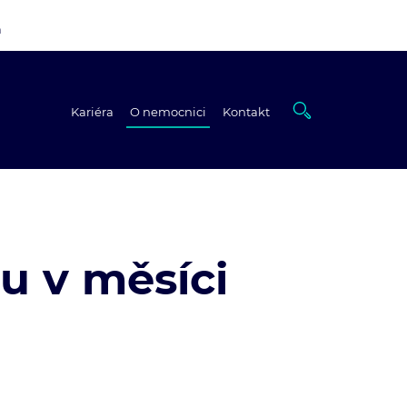
a
Kariéra
O nemocnici
Kontakt
u v měsíci