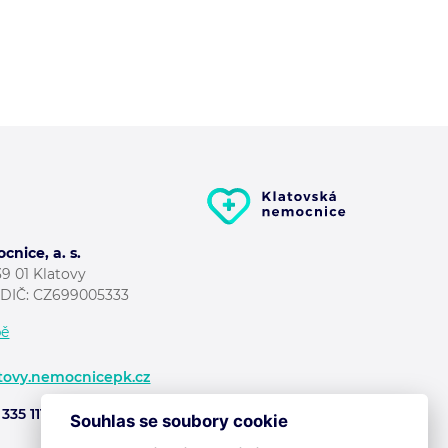
nice, a. s.
39 01 Klatovy
7 DIČ: CZ699005333
pě
tovy.nemocnicepk.cz
335 111
Souhlas se soubory cookie