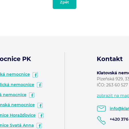
Zpět
ocnice PK
Kontakt
Klatovská nemoc
ská nemocnice
Plzeňská 929, 3
ická nemocnice
IČO: 263 60 52
á nemocnice
zobrazit na ma
nská nemocnice
info@kla
ice Horažďovice
+420 376 
ice Svatá Anna