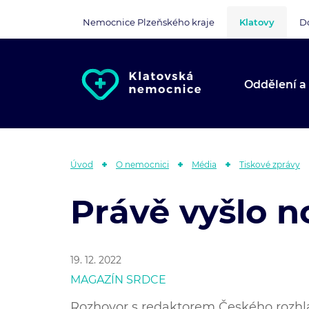
Nemocnice Plzeňského kraje
Klatovy
D
Oddělení a
Úvod
O nemocnici
Média
Tiskové zprávy
Právě vyšlo n
19. 12. 2022
MAGAZÍN SRDCE
Rozhovor s redaktorem Českého rozh