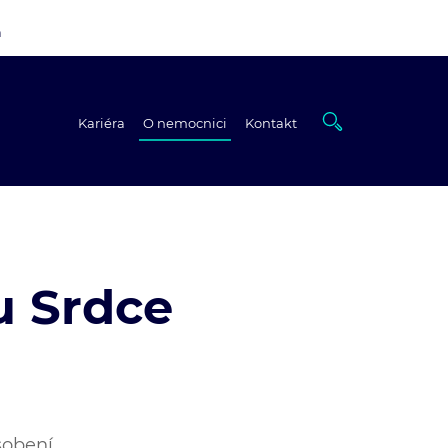
a
Kariéra
O nemocnici
Kontakt
u Srdce
sobení