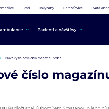
omažlice
Stod
Rokycany
Horažďovice
Svatá Ann
 ambulance
Pacienti a návštěvy
Právě vyšlo nové číslo magazínu Srdce
ové číslo magazín
lasu Radiožurnál Ľubomírem Smatanou o jeho pů