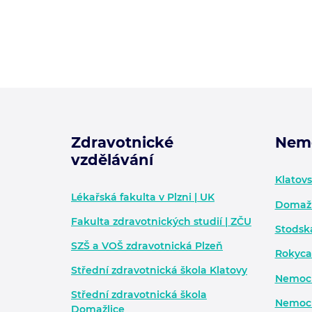
Zdravotnické
Nem
vzdělávání
Zápatí - další informace
Klatov
Lékařská fakulta v Plzni | UK
Domažl
Fakulta zdravotnických studií | ZČU
Stodsk
SZŠ a VOŠ zdravotnická Plzeň
Rokyca
Střední zdravotnická škola Klatovy
Nemocn
Střední zdravotnická škola
Nemocn
Domažlice