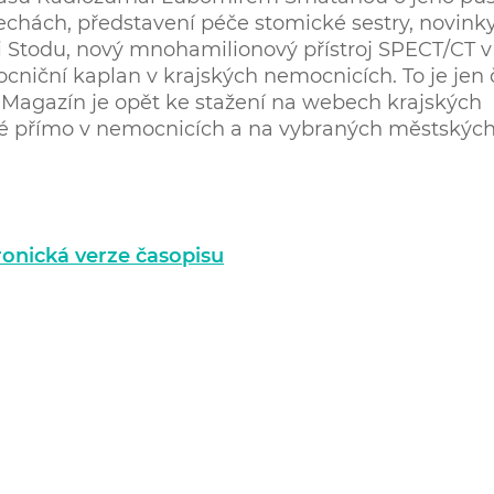
Čechách, představení péče stomické sestry, novink
i Stodu, nový mnohamilionový přístroj SPECT/CT v
niční kaplan v krajských nemocnicích. To je jen 
 Magazín je opět ke stažení na webech krajských
ké přímo v nemocnicích a na vybraných městskýc
tronická verze časopisu