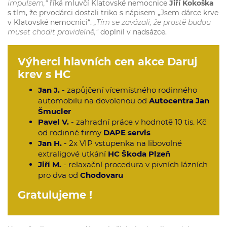
impulsem,“
říká mluvčí Klatovské nemocnice
Jiří Kokoška
s tím, že prvodárci dostali triko s nápisem „Jsem dárce krve
v Klatovské nemocnici“.
„Tím se zavázali, že prostě budou
muset chodit pravidelně,“
doplnil v nadsázce.
Výherci hlavních cen akce Daruj
krev s HC
Jan J. -
zapůjčení vícemístného rodinného
automobilu na dovolenou od
Autocentra Jan
Šmucler
Pavel V.
- zahradní práce v hodnotě 10 tis. Kč
od rodinné firmy
DAPE servis
Jan H.
- 2x VIP vstupenka na libovolné
extraligové utkání
HC Škoda Plzeň
Jiří M.
- relaxační procedura v pivních lázních
pro dva od
Chodovaru
Gratulujeme !