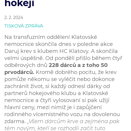
hokeji
2. 2. 2024
TISKOVÁ ZPRÁVA
Na transfuzním oddělení Klatovské
nemocnice skončila dnes v poledne akce
Daruj krev s klubem HC Klatovy. A skončila
velmi úspěšně. Od pondělí přišlo během čtyř
odběrových dnů
228 dárců a z toho 50
prvodárců.
Kromě dobrého pocitu, že krev
pomůže někomu se vyléčit nebo dokonce
zachránit život, si každý odnesl dárky od
partnerů hokejového klubu a Klatovské
nemocnice a čtyři vylosovaní si pak užijí
hlavní ceny, mezi nimiž je i zapůjčení
rodinného vícemístného vozu na dovolenou
zdarma.
„Všem dárcům krve a zejména pak
těm novým, kteří se rozhodli začít tuto