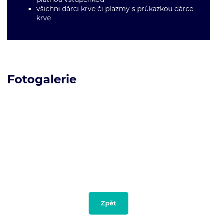
všichni dárci krve či plazmy s průkazkou dárce
krve
Fotogalerie
Zpět