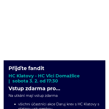
Přijďte fandit
HC Klatovy - HC Vlci Domažlice
| sobota 3. 2. od 17:30
Vstup zdarma pro...
Na utkání mají vstup zdarma
všichni účastníci akce Daruj krev s HC Klatovy s
platnou vstupenkou