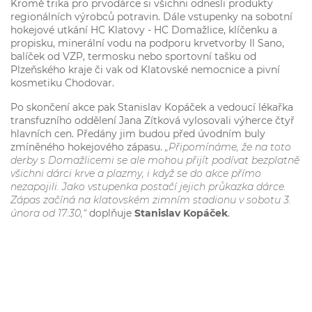
Kromě trika pro prvodárce si všichni odnesli produkty
regionálních výrobců potravin. Dále vstupenky na sobotní
hokejové utkání HC Klatovy - HC Domažlice, klíčenku a
propisku, minerální vodu na podporu krvetvorby Il Sano,
balíček od VZP, termosku nebo sportovní tašku od
Plzeňského kraje či vak od Klatovské nemocnice a pivní
kosmetiku Chodovar.
Po skončení akce pak Stanislav Kopáček a vedoucí lékařka
transfuzního oddělení Jana Zítková vylosovali výherce čtyř
hlavních cen. Předány jim budou před úvodním buly
zmíněného hokejového zápasu.
„Připomínáme, že na toto
derby s Domažlicemi se ale mohou přijít podívat bezplatně
všichni dárci krve a plazmy, i když se do akce přímo
nezapojili. Jako vstupenka postačí jejich průkazka dárce.
Zápas začíná na klatovském zimním stadionu v sobotu 3.
února od 17:30,“
doplňuje
Stanislav Kopáček
.