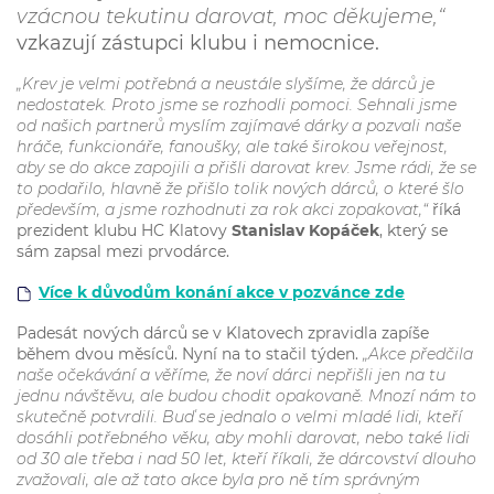
vzácnou tekutinu darovat, moc děkujeme,“
vzkazují zástupci klubu i nemocnice.
„Krev je velmi potřebná a neustále slyšíme, že dárců je
nedostatek. Proto jsme se rozhodli pomoci. Sehnali jsme
od našich partnerů myslím zajímavé dárky a pozvali naše
hráče, funkcionáře, fanoušky, ale také širokou veřejnost,
aby se do akce zapojili a přišli darovat krev. Jsme rádi, že se
to podařilo, hlavně že přišlo tolik nových dárců, o které šlo
především, a jsme rozhodnuti za rok akci zopakovat,“
říká
prezident klubu HC Klatovy
Stanislav Kopáček
, který se
sám zapsal mezi prvodárce.
Více k důvodům konání akce v pozvánce zde
Padesát nových dárců se v Klatovech zpravidla zapíše
během dvou měsíců. Nyní na to stačil týden.
„Akce předčila
naše očekávání a věříme, že noví dárci nepřišli jen na tu
jednu návštěvu, ale budou chodit opakovaně. Mnozí nám to
skutečně potvrdili. Buď se jednalo o velmi mladé lidi, kteří
dosáhli potřebného věku, aby mohli darovat, nebo také lidi
od 30 ale třeba i nad 50 let, kteří říkali, že dárcovství dlouho
zvažovali, ale až tato akce byla pro ně tím správným