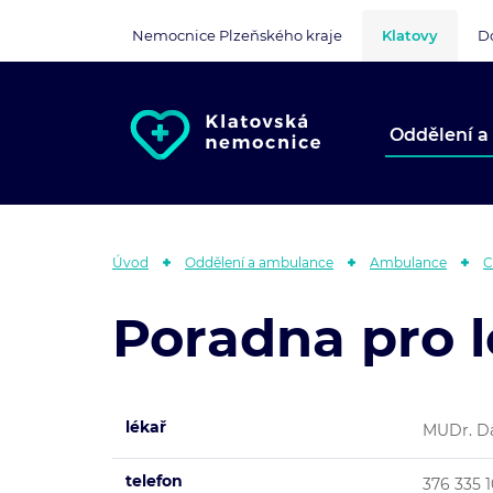
Nemocnice Plzeňského kraje
Klatovy
D
Oddělení a
Úvod
Oddělení a ambulance
Ambulance
C
Poradna pro 
lékař
MUDr. Da
telefon
376 335 