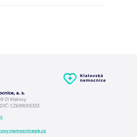
nice, a. s.
39 01 Klatovy
7 DIČ: CZ699005333
pě
tovy.nemocnicepk.cz