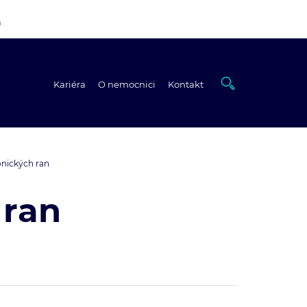
a
Kariéra
O nemocnici
Kontakt
onických ran
 ran