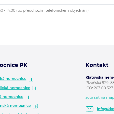
30 - 14:00 (po předchozím telefonickém objednání)
ocnice PK
Kontakt
Klatovská nemoc
ská nemocnice
Plzeňská 929, 3
ická nemocnice
IČO: 263 60 52
á nemocnice
zobrazit na ma
nská nemocnice
info@kla