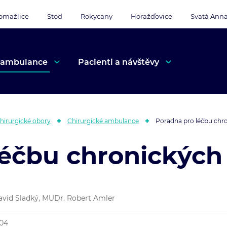
omažlice
Stod
Rokycany
Horažďovice
Svatá Ann
 ambulance
Pacienti a návštěvy
hirurgické obory
Chirurgické ambulance
Poradna pro léčbu chr
léčbu chronických
vid Sladký, MUDr. Robert Amler
104