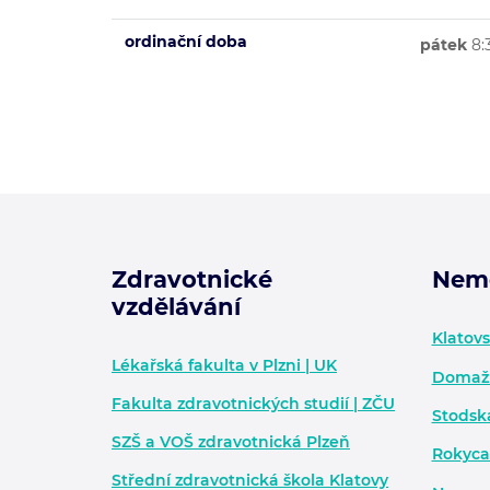
ordinační doba
pátek
8:
Zdravotnické
Nem
vzdělávání
Zápatí - další informace
Klatov
Lékařská fakulta v Plzni | UK
Domažl
Fakulta zdravotnických studií | ZČU
Stodsk
SZŠ a VOŠ zdravotnická Plzeň
Rokyca
Střední zdravotnická škola Klatovy